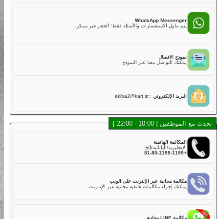
02
هل لديكم تأمين؟
نعم. تشمل خطتنا التأمينية القياسية مع تغطية أساسية في رسوم
LINE Mess
الجولة,
 أسرع للدردشة، الموظفون والشات بوت سيساعدونك.
ولكن عليك دفع الخصم إذا كانت هناك أضرار في الكارت بسبب
الاصطدام أو الخدوش أو القيادة الخشنة أو الحوادث. يتم تحصيل خصم
قدره 50,000 ين لكل مركبة مباشرة بعد الجولة.
WhatsApp Messe
خطة التأمين القياسية تغطي:
اول الاستفسارات والأسئلة فقط؛ الحجز غير ممكن.
・الإصابة الجسدية (بخلاف السائق): 800,000,000 ين
・الأضرار المادية (بخلاف السائق): 2,000,000 ين
・إصابة السائق: 5,000,000 ين
الاتصال
لذلك، نوصي بشدة لعملائنا الكرام اختيار خطة التأمين الكامل عند
التواصل معنا عبر النموذج
الحجز عبر الإنترنت أو في المتجر مقابل رسوم إضافية.
خطة التأمين الكامل تغطي:
・الإصابة الجسدية (بخلاف السائق): 800,000,000 ين
・الأضرار المادية (بخلاف السائق): 2,000,000 ين
 الإلكتروني
:
akiba2@kart.st
・إصابة السائق: 5,000,000 ين
03
هل توجد كارتات يمكن أن تستوعب أكثر من راكب؟
10 - 22:00 ]
في الوقت الحالي، لا نقدم كارتات تدعم أكثر من راكب في نفس