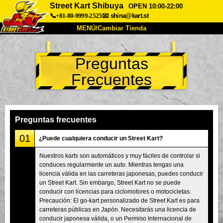
Street Kart Shibuya
OPEN 10:00-22:00
📞+81-80-9999-2525
📧
shina@kart.st
MENÚ/Cambiar Tienda
INICIO
Preguntas
Acerca de
Especificaciones
Precios
Frecuentes
Acceso
Testimonios
Preguntas Frecuentes
Empresa
Reservas
Cambiar Tienda
Preguntas frecuentes
Tokyo Shinagawa
Tokyo Akihabara#1
01
¿Puede cualquiera conducir un Street Kart?
Tokyo Akihabara#2
Tokyo Shibuya
Nuestros karts son automáticos y muy fáciles de controlar si
conduces regularmente un auto. Mientras tengas una
Tokyo Shibuya Annex
Tokyo Bay
licencia válida en las carreteras japonesas, puedes conducir
un Street Kart. Sin embargo, Street Kart no se puede
Tokyo Asakusa
Osaka
conducir con licencias para ciclomotores o motocicletas.
Okinawa
Precaución: El go-kart personalizado de Street Kart es para
carreteras públicas en Japón. Necesitarás una licencia de
conducir japonesa válida, o un Permiso Internacional de