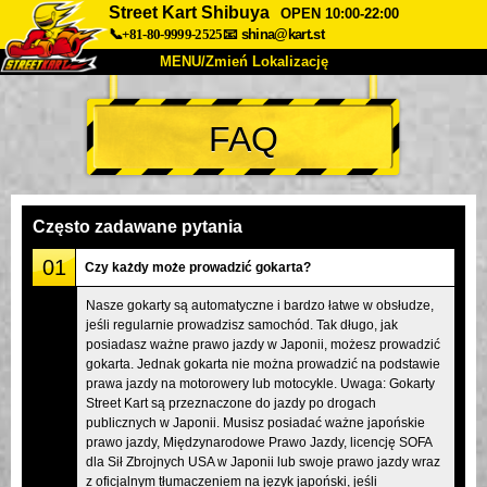
Street Kart Shibuya
OPEN 10:00-22:00
📞+81-80-9999-2525
📧
shina@kart.st
MENU/Zmień Lokalizację
TOP
FAQ
O nas
Specyfikacja
Cena
Dojazd
Opinie
FAQ
Firma
Rezerwacja
Często zadawane pytania
Zmień Lokalizację
01
Czy każdy może prowadzić gokarta?
Tokyo Shinagawa
Tokyo Akihabara#1
Nasze gokarty są automatyczne i bardzo łatwe w obsłudze,
jeśli regularnie prowadzisz samochód. Tak długo, jak
Tokyo Akihabara#2
Tokyo Shibuya
posiadasz ważne prawo jazdy w Japonii, możesz prowadzić
Tokyo Shibuya Annex
Tokyo Bay
gokarta. Jednak gokarta nie można prowadzić na podstawie
prawa jazdy na motorowery lub motocykle. Uwaga: Gokarty
Tokyo Asakusa
Osaka
Street Kart są przeznaczone do jazdy po drogach
publicznych w Japonii. Musisz posiadać ważne japońskie
Okinawa
prawo jazdy, Międzynarodowe Prawo Jazdy, licencję SOFA
dla Sił Zbrojnych USA w Japonii lub swoje prawo jazdy wraz
z oficjalnym tłumaczeniem na język japoński, jeśli