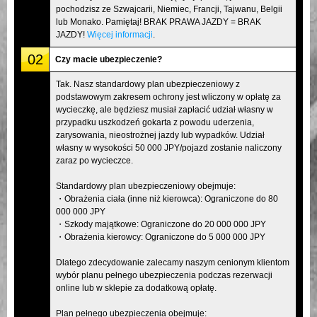
pochodzisz ze Szwajcarii, Niemiec, Francji, Tajwanu, Belgii
lub Monako. Pamiętaj! BRAK PRAWA JAZDY = BRAK
JAZDY!
Więcej informacji
.
02
Czy macie ubezpieczenie?
Tak. Nasz standardowy plan ubezpieczeniowy z
podstawowym zakresem ochrony jest wliczony w opłatę za
wycieczkę, ale będziesz musiał zapłacić udział własny w
przypadku uszkodzeń gokarta z powodu uderzenia,
zarysowania, nieostrożnej jazdy lub wypadków. Udział
własny w wysokości 50 000 JPY/pojazd zostanie naliczony
zaraz po wycieczce.
Standardowy plan ubezpieczeniowy obejmuje:
・Obrażenia ciała (inne niż kierowca): Ograniczone do 80
000 000 JPY
・Szkody majątkowe: Ograniczone do 20 000 000 JPY
・Obrażenia kierowcy: Ograniczone do 5 000 000 JPY
Dlatego zdecydowanie zalecamy naszym cenionym klientom
wybór planu pełnego ubezpieczenia podczas rezerwacji
online lub w sklepie za dodatkową opłatę.
Plan pełnego ubezpieczenia obejmuje: