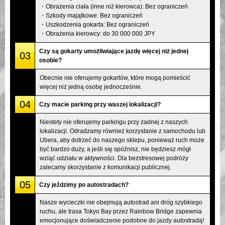
・Obrażenia ciała (inne niż kierowca): Bez ograniczeń
・Szkody majątkowe: Bez ograniczeń
・Uszkodzenia gokarta: Bez ograniczeń
・Obrażenia kierowcy: do 30 000 000 JPY
Czy są gokarty umożliwiające jazdę więcej niż jednej
03
osobie?
Obecnie nie oferujemy gokartów, które mogą pomieścić
więcej niż jedną osobę jednocześnie.
04
Czy macie parking przy waszej lokalizacji?
Niestety nie oferujemy parkingu przy żadnej z naszych
lokalizacji. Odradzamy również korzystanie z samochodu lub
Ubera, aby dotrzeć do naszego sklepu, ponieważ ruch może
być bardzo duży, a jeśli się spóźnisz, nie będziesz mógł
wziąć udziału w aktywności. Dla bezstresowej podróży
zalecamy skorzystanie z komunikacji publicznej.
05
Czy jeździmy po autostradach?
Nasze wycieczki nie obejmują autostrad ani dróg szybkiego
ruchu, ale trasa Tokyo Bay przez Rainbow Bridge zapewnia
emocjonujące doświadczenie podobne do jazdy autostradą!