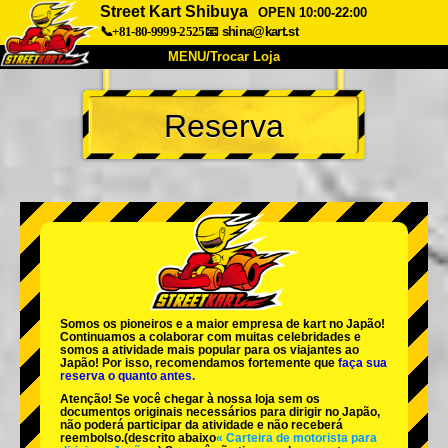
Street Kart Shibuya
OPEN 10:00-22:00
📞+81-80-9999-2525
📧
shina@kart.st
MENU/Trocar Loja
INÍCIO
Reserva
Sobre
Especificações
Preços
Acesso
Opiniões
FAQ
Empresa
Reserva
Trocar Loja
Tokyo Shinagawa
Tokyo Akihabara#1
Tokyo Akihabara#2
Tokyo Shibuya
Somos os
pioneiros
e a
maior empresa de kart
no Japão!
Tokyo Shibuya Annex
Tokyo Bay
Continuamos a colaborar com
muitas celebridades
e
somos a
atividade mais popular
para os viajantes ao
Japão! Por isso, recomendamos fortemente que
faça sua
Tokyo Asakusa
Osaka
reserva o quanto antes.
Atenção! Se você chegar à nossa loja sem os
Okinawa
documentos originais necessários para dirigir no Japão,
não poderá participar da atividade e não receberá
reembolso.
(descrito abaixo
« Carteira de motorista para