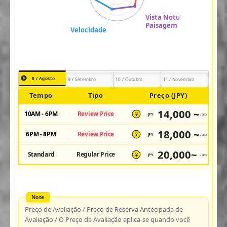
8 / Agosto
9 / Setembro
10 / Outubro
11 / Novembro
Tempo
Tipo
Preço (JPY)
14,000 ~
10AM - 6PM
Review Price
JPY
/pax
¥
18,000 ~
6PM - 8PM
Review Price
JPY
/pax
¥
20,000~
Standard
Regular Price
JPY
/pax
¥
Preço de Avaliação / Preço de Reserva Antecipada de
Avaliação / O Preço de Avaliação aplica-se quando você